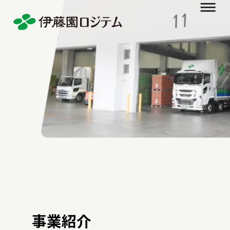
会社情報
メッセージ
事業所一覧
事業紹介
生産物流
輸送
販売物流
輸送
販売物流
倉庫
販売物流
作業
事業紹介