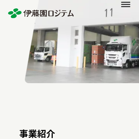
会社情報
メッセージ
事業所一覧
事業紹介
生産物流
輸送
販売物流
輸送
販売物流
倉庫
販売物流
作業
事業紹介